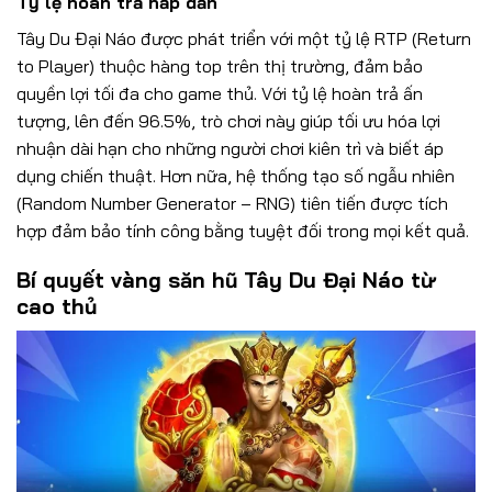
Tỷ lệ hoàn trả hấp dẫn
Tây Du Đại Náo được phát triển với một tỷ lệ RTP (Return
to Player) thuộc hàng top trên thị trường, đảm bảo
quyền lợi tối đa cho game thủ. Với tỷ lệ hoàn trả ấn
tượng, lên đến 96.5%, trò chơi này giúp tối ưu hóa lợi
nhuận dài hạn cho những người chơi kiên trì và biết áp
dụng chiến thuật. Hơn nữa, hệ thống tạo số ngẫu nhiên
(Random Number Generator – RNG) tiên tiến được tích
hợp đảm bảo tính công bằng tuyệt đối trong mọi kết quả.
Bí quyết vàng săn hũ Tây Du Đại Náo từ
cao thủ