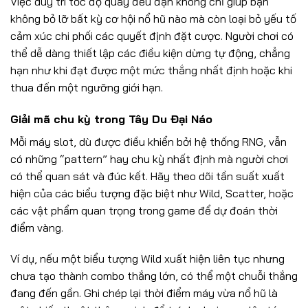
Việc duy trì tốc độ quay đều đặn không chỉ giúp bạn
không bỏ lỡ bất kỳ cơ hội nổ hũ nào mà còn loại bỏ yếu tố
cảm xúc chi phối các quyết định đặt cược. Người chơi có
thể dễ dàng thiết lập các điều kiện dừng tự động, chẳng
hạn như khi đạt được một mức thắng nhất định hoặc khi
thua đến một ngưỡng giới hạn.
Giải mã chu kỳ trong Tây Du Đại Náo
Mỗi máy slot, dù được điều khiển bởi hệ thống RNG, vẫn
có những “pattern” hay chu kỳ nhất định mà người chơi
có thể quan sát và đúc kết. Hãy theo dõi tần suất xuất
hiện của các biểu tượng đặc biệt như Wild, Scatter, hoặc
các vật phẩm quan trọng trong game để dự đoán thời
điểm vàng.
Ví dụ, nếu một biểu tượng Wild xuất hiện liên tục nhưng
chưa tạo thành combo thắng lớn, có thể một chuỗi thắng
đang đến gần. Ghi chép lại thời điểm máy vừa nổ hũ là