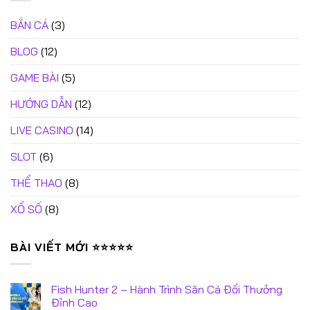
BẮN CÁ
(3)
BLOG
(12)
GAME BÀI
(5)
HƯỚNG DẪN
(12)
LIVE CASINO
(14)
SLOT
(6)
THỂ THAO
(8)
XỔ SỐ
(8)
BÀI VIẾT MỚI ⭐⭐⭐⭐⭐
Fish Hunter 2 – Hành Trình Săn Cá Đổi Thưởng
Đỉnh Cao