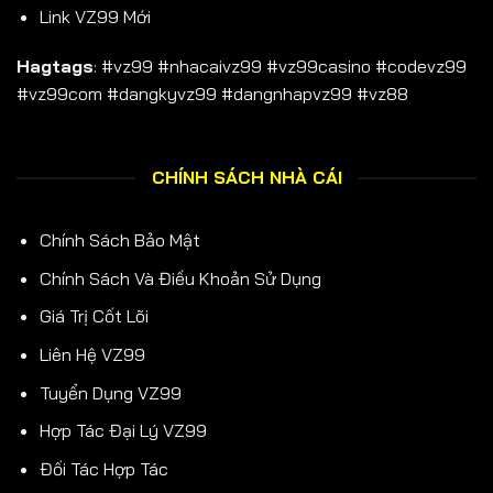
Link VZ99 Mới
Hagtags
: #vz99 #nhacaivz99 #vz99casino #codevz99
#vz99com #dangkyvz99 #dangnhapvz99 #vz88
CHÍNH SÁCH NHÀ CÁI
Chính Sách Bảo Mật
Chính Sách Và Điều Khoản Sử Dụng
Giá Trị Cốt Lõi
Liên Hệ VZ99
Tuyển Dụng VZ99
Hợp Tác Đại Lý VZ99
Đối Tác Hợp Tác