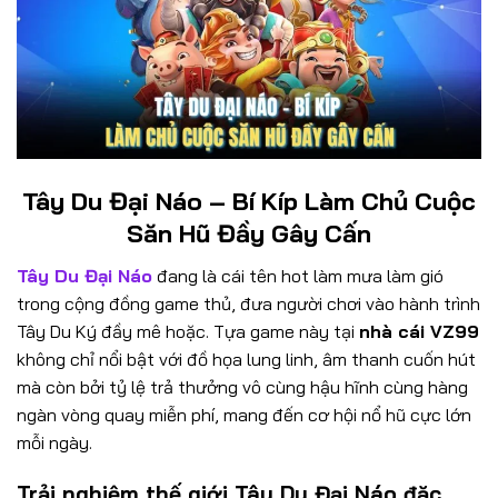
Tây Du Đại Náo – Bí Kíp Làm Chủ Cuộc
Săn Hũ Đầy Gây Cấn
Tây Du Đại Náo
đang là cái tên hot làm mưa làm gió
trong cộng đồng game thủ, đưa người chơi vào hành trình
Tây Du Ký đầy mê hoặc. Tựa game này tại
nhà cái VZ99
không chỉ nổi bật với đồ họa lung linh, âm thanh cuốn hút
mà còn bởi tỷ lệ trả thưởng vô cùng hậu hĩnh cùng hàng
ngàn vòng quay miễn phí, mang đến cơ hội nổ hũ cực lớn
mỗi ngày.
Trải nghiệm thế giới Tây Du Đại Náo đặc