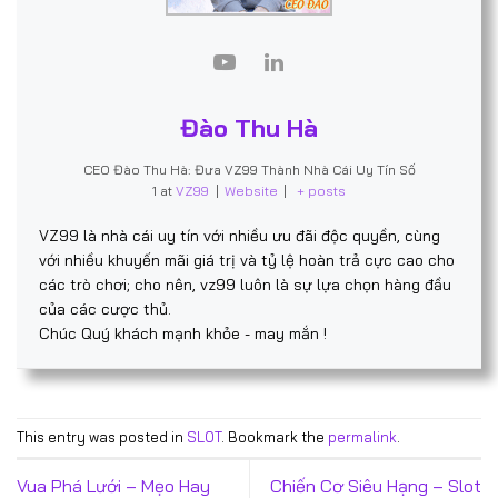
Đào Thu Hà
CEO Đào Thu Hà: Đưa VZ99 Thành Nhà Cái Uy Tín Số
1
at
VZ99
|
Website
|
+ posts
VZ99 là nhà cái uy tín với nhiều ưu đãi độc quyền, cùng
với nhiều khuyến mãi giá trị và tỷ lệ hoàn trả cực cao cho
các trò chơi; cho nên, vz99 luôn là sự lựa chọn hàng đầu
của các cược thủ.
Chúc Quý khách mạnh khỏe - may mắn !
This entry was posted in
SLOT
. Bookmark the
permalink
.
Vua Phá Lưới – Mẹo Hay
Chiến Cơ Siêu Hạng – Slot