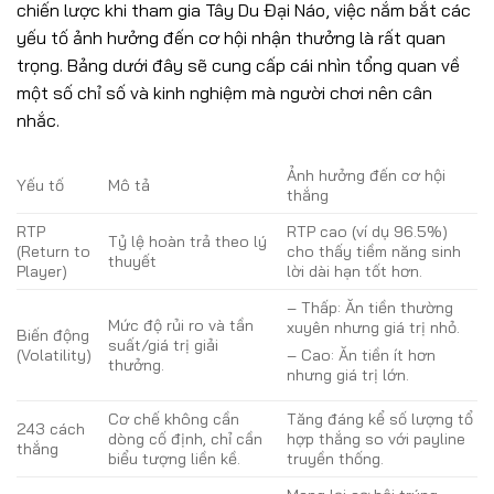
chiến lược khi tham gia Tây Du Đại Náo, việc nắm bắt các
yếu tố ảnh hưởng đến cơ hội nhận thưởng là rất quan
trọng. Bảng dưới đây sẽ cung cấp cái nhìn tổng quan về
một số chỉ số và kinh nghiệm mà người chơi nên cân
nhắc.
Ảnh hưởng đến cơ hội
Yếu tố
Mô tả
thắng
RTP
RTP cao (ví dụ 96.5%)
Tỷ lệ hoàn trả theo lý
(Return to
cho thấy tiềm năng sinh
thuyết
Player)
lời dài hạn tốt hơn.
– Thấp: Ăn tiền thường
Mức độ rủi ro và tần
xuyên nhưng giá trị nhỏ.
Biến động
suất/giá trị giải
(Volatility)
– Cao: Ăn tiền ít hơn
thưởng.
nhưng giá trị lớn.
Cơ chế không cần
Tăng đáng kể số lượng tổ
243 cách
dòng cố định, chỉ cần
hợp thắng so với payline
thắng
biểu tượng liền kề.
truyền thống.