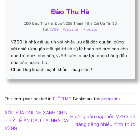
Đào Thu Hà
CEO Đào Thu Hà: Đưa VZ99 Thành Nhà Cái Uy Tín Số
1
at
VZ99
|
Website
|
+ posts
VZ99 là nhà cái uy tín với nhiều ưu đãi độc quyền, cùng
với nhiều khuyến mãi giá trị và tỷ lệ hoàn trả cực cao cho
các trò chơi; cho nên, vz99 luôn là sự lựa chọn hàng đầu
của các cược thủ.
Chúc Quý khách mạnh khỏe - may mắn !
This entry was posted in
THỂ THAO
. Bookmark the
permalink
.
XÓC ĐĨA ONLINE XANH CHÍN
Hướng dẫn nạp tiền VZ99 dễ
– TỶ LỆ ĂN CAO TẠI NHÀ CÁI
dàng bằng nhiều hình thức
VZ99