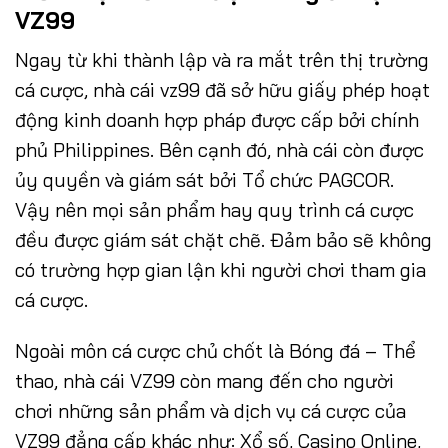
VZ99
Ngay từ khi thành lập và ra mắt trên thị trường
cá cược, nhà cái vz99 đã sở hữu giấy phép hoạt
động kinh doanh hợp pháp được cấp bởi chính
phủ Philippines. Bên cạnh đó, nhà cái còn được
ủy quyền và giám sát bởi Tổ chức PAGCOR.
Vậy nên mọi sản phẩm hay quy trình cá cược
đều được giám sát chặt chẽ. Đảm bảo sẽ không
có trường hợp gian lận khi người chơi tham gia
cá cược.
Ngoài môn cá cược chủ chốt là Bóng đá – Thể
thao, nhà cái VZ99 còn mang đến cho người
chơi những sản phẩm và dịch vụ cá cược của
VZ99 đẳng cấp khác như: Xổ số, Casino Online,