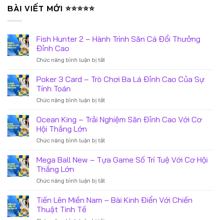
BÀI VIẾT MỚI ⭐⭐⭐⭐⭐
Fish Hunter 2 – Hành Trình Săn Cá Đổi Thưởng
Đỉnh Cao
ở
Chức năng bình luận bị tắt
Fish
Hunter
Poker 3 Card – Trò Chơi Ba Lá Đỉnh Cao Của Sự
2
Tính Toán
–
ở
Chức năng bình luận bị tắt
Hành
Poker
Trình
3
Ocean King – Trải Nghiệm Săn Đỉnh Cao Với Cơ
Săn
Card
Cá
Hội Thắng Lớn
–
Đổi
ở
Chức năng bình luận bị tắt
Trò
Thưởng
Ocean
Chơi
Đỉnh
King
Mega Ball New – Tựa Game Số Trí Tuệ Với Cơ Hội
Ba
Cao
–
Lá
Thắng Lớn
Trải
Đỉnh
ở
Chức năng bình luận bị tắt
Nghiệm
Cao
Mega
Săn
Của
Ball
Tiến Lên Miền Nam – Bài Kinh Điển Với Chiến
Đỉnh
Sự
New
Cao
Thuật Tinh Tế
Tính
–
Với
Toán