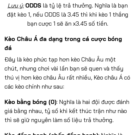
Lưu ý:
ODDS
là tỷ lệ trả thưởng. Nghĩa là bạn
đặt kèo 1, nếu ODDS là 3.45 thì khi kèo 1 thắng
bạn cược 1 sẽ ăn x3.45 số tiền.
Kèo Châu Á đa dạng trong cá cược bóng
đá
Đây là kèo phức tạp hơn kèo Châu Âu một
chút, nhưng chơi vài lần bạn sẽ quen và thấy
thú vị hơn kèo châu Âu rất nhiều, Kèo châu Á có
các kèo chính như sau:
Kèo bằng bóng (0)
: Nghĩa là hai đội được đánh
giá bằng nhau, tỷ số khi kết thúc trận như nào
thì sẽ giữ nguyên làm số liệu trả thưởng.