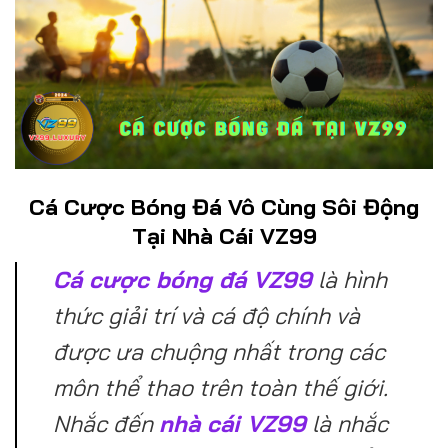
Cá Cược Bóng Đá Vô Cùng Sôi Động
Tại Nhà Cái VZ99
Cá cược bóng đá VZ99
là hình
thức giải trí và cá độ chính và
được ưa chuộng nhất trong các
môn thể thao trên toàn thế giới.
Nhắc đến
nhà cái VZ99
là nhắc