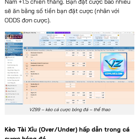
Nam +1.5 chiến thắng. Bạn đặt cược bao nhiêu
sẽ ăn bằng số tiền bạn đặt cược (nhân với
ODDS đơn cược).
VZ99 – kèo cá cược bóng đá – thể thao
Kèo Tài Xỉu (Over/Under) hấp dẫn trong cá
cược bóng đá