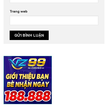
Trang web