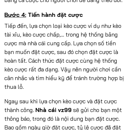
Bước 4:
Tiến hành đặt cược
Tiếp đến, lựa chọn loại kèo cược ví dụ như kèo
tài xỉu, kèo cược chấp,… trong hệ thống bảng
cược mà nhà cái cung cấp. Lựa chọn số tiền
bạn muốn đặt cược, sau đó chọn đặt cược là
hoàn tất. Cách thức đặt cược cùng hệ thống
kèo cược rất đa dạng. Vậy nên người chơi cần
cân nhắc và tìm hiểu kỹ để tránh trường hợp bị
thua lỗ.
Ngay sau khi lựa chọn kèo cược và đặt cược
thành công.
Nhà cái vz99
sẽ gửi cho bạn một
thông báo, trong đó là nội dung bạn đặt cược.
Bao gồm ngày giờ đặt cược, tỷ lệ cược đã đặt