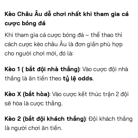
Kèo Châu Âu dễ chơi nhất khi tham gia cá
cược bóng đá
Khi tham gia cá cược bóng đá – thể thao thì
cách cược kèo châu Âu là đơn giản phù hợp
cho người chơi mới, đó là:
Kèo 1 ( bắt đội nhà thắng)
: Vào cược đội nhà
thắng là ăn tiền theo
tỷ lệ odds
.
Kèo X (bắt hòa)
: Vào cược kết thúc trận 2 đội
sẽ hòa là cược thắng.
Kèo 2 (bắt đội khách thắng)
: Đội khách thắng
là người chơi ăn tiền.