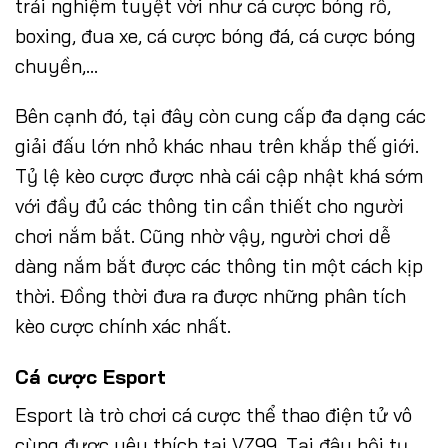
trải nghiệm tuyệt vời như cá cược bóng rổ,
boxing, đua xe, cá cược bóng đá, cá cược bóng
chuyền,…
Bên cạnh đó, tại đây còn cung cấp đa dạng các
giải đấu lớn nhỏ khác nhau trên khắp thế giới.
Tỷ lệ kèo cược được nhà cái cập nhật khá sớm
với đầy đủ các thông tin cần thiết cho người
chơi nắm bắt. Cũng nhờ vậy, người chơi dễ
dàng nắm bắt được các thông tin một cách kịp
thời. Đồng thời đưa ra được những phân tích
kèo cược chính xác nhất.
Cá cược Esport
Esport là trò chơi cá cược thể thao điện tử vô
cùng được yêu thích tại VZ99. Tại đây hội tụ