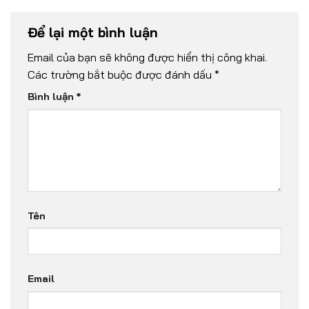
Để lại một bình luận
Email của bạn sẽ không được hiển thị công khai.
Các trường bắt buộc được đánh dấu
*
Bình luận
*
Tên
Email