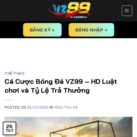
Skip
to
content
ĐĂNG KÝ +
ĐĂNG NHẬP +
THỂ THAO
Cá Cược Bóng Đá VZ99 – HD Luật
chơi và Tỷ Lệ Trả Thưởng
POSTED ON
25/07/2024
BY
ĐÀO THU HÀ
25
Th7