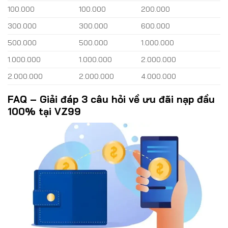
100.000
100.000
200.000
300.000
300.000
600.000
500.000
500.000
1.000.000
1.000.000
1.000.000
2.000.000
2.000.000
2.000.000
4.000.000
FAQ – Giải đáp 3 câu hỏi về ưu đãi nạp đầu
100% tại VZ99