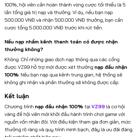
100%, hội viên cần hoàn thành vòng cược tối thiểu là 5
lần tổng giá trị nạp và thưởng. Ví dụ, nếu bạn nạp
500.000 VNĐ và nhận 500.000 VNĐ thưởng, bạn cần
cược tổng 5.000.000 VNĐ trước khi rút tiền.
Nếu nạp nhầm kênh thanh toán có được nhận
thưởng không?
Không. Chỉ những giao dịch nạp thông qua các cổng
được VZ99 hỗ trợ mới được xét thưởng
nạp đầu nhận
100%
. Nếu bạn nạp qua kênh trung gian, hệ thống sẽ
không ghi nhận và phần thưởng sẽ không được cấp.
Kết luận
Chương trình
nạp đầu nhận 100%
tại
VZ99
là cơ hội
vàng để hội viên mới khởi đầu hành trình chơi game với
nguồn vốn nhân đôi. Với điều kiện tham gia đơn giản, mức
thưởng rõ ràng và quy trình minh bạch, đây là ưu đãi đáng