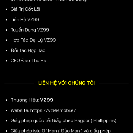
Giá Trị Cốt Lõi
Liên Hệ VZ99
Tuyển Dụng VZ99
Hợp Tác Đại Lý VZ99
Đối Tác Hợp Tác
CEO Đào Thu Hà
LIÊN HỆ VỚI CHÚNG TÔI
Thương Hiệu:
VZ99
Website:
https://vz99.mobile/
Giấy phép quốc tế: Giấy phép Pagcor ( Phillippins)
Giấy phép isle Of Man ( Đảo Man ) và giấy phép