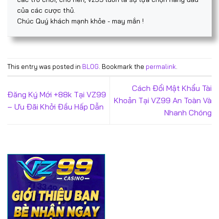
của các cược thủ.
Chúc Quý khách mạnh khỏe - may mắn !
This entry was posted in
BLOG
. Bookmark the
permalink
.
Cách Đổi Mật Khẩu Tài
Đăng Ký Mới +88k Tại VZ99
Khoản Tại VZ99 An Toàn Và
– Ưu Đãi Khởi Đầu Hấp Dẫn
Nhanh Chóng