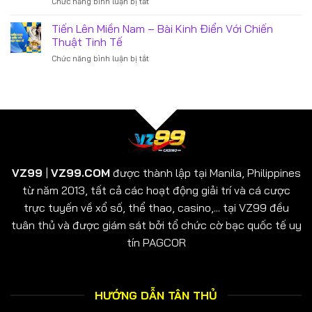
ở
Chức năng bình luận bị tắt
Nghiệm
Cao
Mega
Săn
Của
Ball
Tiến Lên Miền Nam – Bài Kinh Điển Với Chiến
Đỉnh
Sự
New
Cao
Thuật Tinh Tế
Tính
–
Với
Toán
ở
Chức năng bình luận bị tắt
Tựa
Cơ
Tiến
Game
Hội
Lên
Số
Thắng
Miền
Trí
Lớn
Nam
Tuệ
–
Với
Bài
Cơ
Kinh
Hội
Điển
Thắng
Với
Lớn
VZ99
|
VZ99.COM
được thành lập tại Manila, Philippines
Chiến
từ năm 2013, tất cả các hoạt động giải trí và cá cược
Thuật
Tinh
trực tuyến về xổ số, thể thao, casino,... tại VZ99 đều
Tế
tuân thủ và được giám sát bởi tổ chức cờ bạc quốc tế uy
tín
PAGCOR
HƯỚNG DẪN TÂN THỦ