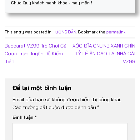
Chúc Quý khách mạnh khỏe - may mắn !
This entry was posted in
HƯỚNG DẪN
. Bookmark the
permalink
.
Baccarat VZ99 Trò Chơi Cá
XÓC ĐĨA ONLINE XANH CHÍN
Cược Trực Tuyến Dễ Kiếm
– TỶ LỆ ĂN CAO TẠI NHÀ CÁI
Tiền
VZ99
Để lại một bình luận
Email của bạn sẽ không được hiển thị công khai.
Các trường bắt buộc được đánh dấu
*
Bình luận
*