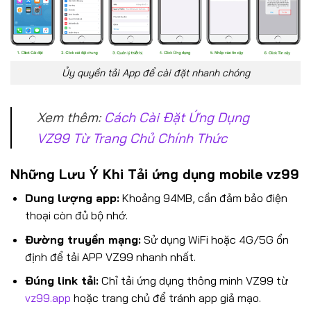
Ủy quyền tải App để cài đặt nhanh chóng
Xem thêm:
Cách Cài Đặt Ứng Dụng
VZ99 Từ Trang Chủ Chính Thức
Những Lưu Ý Khi Tải ứng dụng mobile vz99
Dung lượng app:
Khoảng 94MB, cần đảm bảo điện
thoại còn đủ bộ nhớ.
Đường truyền mạng:
Sử dụng WiFi hoặc 4G/5G ổn
định để tải APP VZ99 nhanh nhất.
Đúng link tải:
Chỉ tải ứng dụng thông minh VZ99 từ
vz99.app
hoặc trang chủ để tránh app giả mạo.