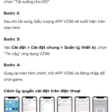
chọn “Tải xuống cho iOS”.
Bước 2:
Sau khi tải xong, biểu tượng APP VZ99 sẽ xuất hiện trên
màn hình.
Bước 3:
Vào
Cài đặt > Cài đặt chung > Quản lý thiết bị
, chọn
“Tin cậy” ứng dụng VZ99.
Bước 4:
Quay lại màn hình chính, mở APP VZ99 và đăng nhập để
chơi game.
Cách ủy quyền cài đặt trên điện thoại