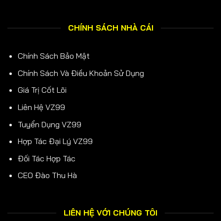
CHÍNH SÁCH NHÀ CÁI
Chính Sách Bảo Mật
Chính Sách Và Điều Khoản Sử Dụng
Giá Trị Cốt Lõi
Liên Hệ VZ99
Tuyển Dụng VZ99
Hợp Tác Đại Lý VZ99
Đối Tác Hợp Tác
CEO Đào Thu Hà
LIÊN HỆ VỚI CHÚNG TÔI