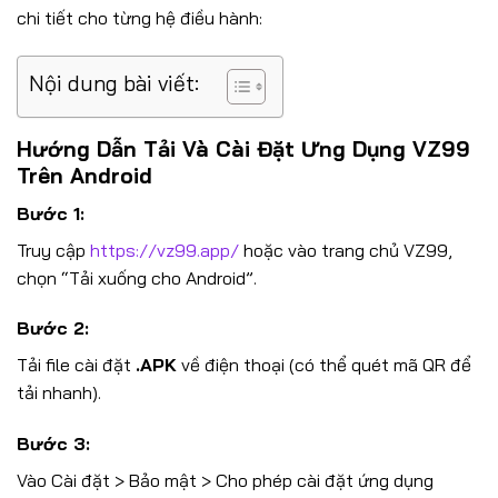
chi tiết cho từng hệ điều hành:
Nội dung bài viết:
Hướng Dẫn Tải Và Cài Đặt Ưng Dụng VZ99
Trên Android
Bước 1:
Truy cập
https://vz99.app/
hoặc vào trang chủ VZ99,
chọn “Tải xuống cho Android”.
Bước 2:
Tải file cài đặt
.APK
về điện thoại (có thể quét mã QR để
tải nhanh).
Bước 3:
Vào Cài đặt > Bảo mật > Cho phép cài đặt ứng dụng