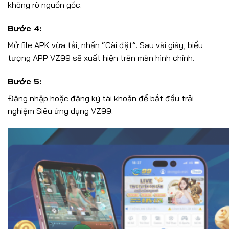
không rõ nguồn gốc.
Bước 4:
Mở file APK vừa tải, nhấn “Cài đặt”. Sau vài giây, biểu
tượng APP VZ99 sẽ xuất hiện trên màn hình chính.
Bước 5:
Đăng nhập hoặc đăng ký tài khoản để bắt đầu trải
nghiệm Siêu ứng dụng VZ99.