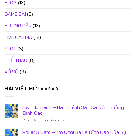
BLOG
(12)
GAME BÀI
(5)
HƯỚNG DẪN
(12)
LIVE CASINO
(14)
SLOT
(6)
THỂ THAO
(8)
XỔ SỐ
(8)
BÀI VIẾT MỚI ⭐⭐⭐⭐⭐
Fish Hunter 2 – Hành Trình Săn Cá Đổi Thưởng
Đỉnh Cao
ở
Chức năng bình luận bị tắt
Fish
Hunter
Poker 3 Card – Trò Chơi Ba Lá Đỉnh Cao Của Sự
2