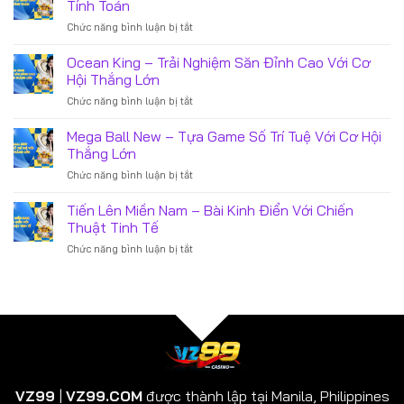
Tính Toán
–
ở
Chức năng bình luận bị tắt
Hành
Poker
Trình
3
Ocean King – Trải Nghiệm Săn Đỉnh Cao Với Cơ
Săn
Card
Cá
Hội Thắng Lớn
–
Đổi
ở
Chức năng bình luận bị tắt
Trò
Thưởng
Ocean
Chơi
Đỉnh
King
Mega Ball New – Tựa Game Số Trí Tuệ Với Cơ Hội
Ba
Cao
–
Lá
Thắng Lớn
Trải
Đỉnh
ở
Chức năng bình luận bị tắt
Nghiệm
Cao
Mega
Săn
Của
Ball
Tiến Lên Miền Nam – Bài Kinh Điển Với Chiến
Đỉnh
Sự
New
Cao
Thuật Tinh Tế
Tính
–
Với
Toán
ở
Chức năng bình luận bị tắt
Tựa
Cơ
Tiến
Game
Hội
Lên
Số
Thắng
Miền
Trí
Lớn
Nam
Tuệ
–
Với
Bài
Cơ
Kinh
Hội
Điển
Thắng
Với
Lớn
VZ99
|
VZ99.COM
được thành lập tại Manila, Philippines
Chiến