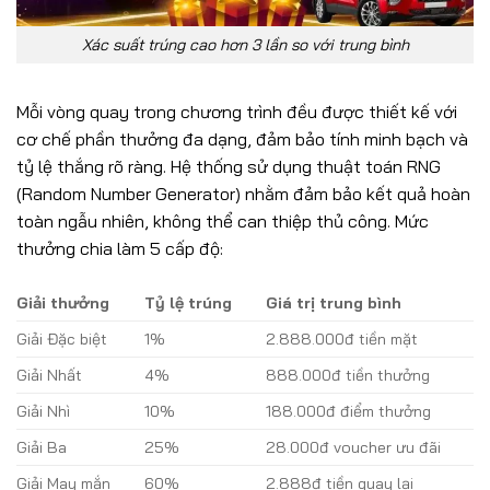
Xác suất trúng cao hơn 3 lần so với trung bình
Mỗi vòng quay trong chương trình đều được thiết kế với
cơ chế phần thưởng đa dạng, đảm bảo tính minh bạch và
tỷ lệ thắng rõ ràng. Hệ thống sử dụng thuật toán RNG
(Random Number Generator) nhằm đảm bảo kết quả hoàn
toàn ngẫu nhiên, không thể can thiệp thủ công. Mức
thưởng chia làm 5 cấp độ:
Giải thưởng
Tỷ lệ trúng
Giá trị trung bình
Giải Đặc biệt
1%
2.888.000đ tiền mặt
Giải Nhất
4%
888.000đ tiền thưởng
Giải Nhì
10%
188.000đ điểm thưởng
Giải Ba
25%
28.000đ voucher ưu đãi
Giải May mắn
60%
2.888đ tiền quay lại