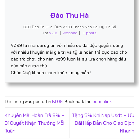
Đào Thu Hà
CEO Đào Thu Hà: Đưa VZ99 Thành Nhà Cái Uy Tín Số
1
at
VZ99
|
Website
|
+ posts
VZ99 là nhà cái uy tín với nhiều ưu đãi độc quyền, cùng
với nhiều khuyến mãi giá trị và tỷ lệ hoàn trả cực cao cho
các trò chơi; cho nên, vz99 luôn là sự lựa chọn hàng đầu
của các cược thủ.
Chúc Quý khách mạnh khỏe - may mắn !
This entry was posted in
BLOG
. Bookmark the
permalink
.
Khuyến Mãi Hoàn Trả 8% –
Tặng 5% Khi Nạp Usdt – Ưu
Bí Quyết Nhận Thưởng Mỗi
Đãi Hấp Dẫn Cho Giao Dịch
Tuần
Nhanh