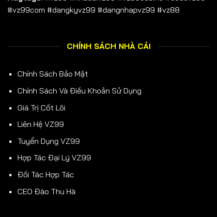
#vz99com #dangkyvz99 #dangnhapvz99 #vz88
CHÍNH SÁCH NHÀ CÁI
Chính Sách Bảo Mật
Chính Sách Và Điều Khoản Sử Dụng
Giá Trị Cốt Lõi
Liên Hệ VZ99
Tuyển Dụng VZ99
Hợp Tác Đại Lý VZ99
Đối Tác Hợp Tác
CEO Đào Thu Hà