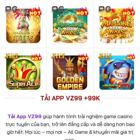
TẢI APP VZ99 +99K
Tải App VZ99
giúp hành trình trải nghiệm game casino
trực tuyến của bạn, trở lên đẳng cấp và dễ dàng hơn bao
giờ hết: Mọi lúc – mọi nơi – All Game & khuyến mãi giá trị
cao.