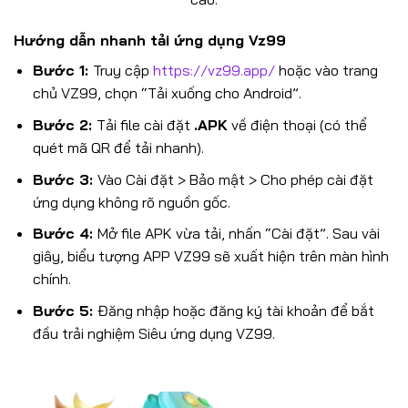
Hướng dẫn nhanh tải ứng dụng Vz99
Bước 1:
Truy cập
https://vz99.app/
hoặc vào trang
chủ VZ99, chọn “Tải xuống cho Android”.
Bước 2:
Tải file cài đặt
.APK
về điện thoại (có thể
quét mã QR để tải nhanh).
Bước 3:
Vào Cài đặt > Bảo mật > Cho phép cài đặt
ứng dụng không rõ nguồn gốc.
Bước 4:
Mở file APK vừa tải, nhấn “Cài đặt”. Sau vài
giây, biểu tượng APP VZ99 sẽ xuất hiện trên màn hình
chính.
Bước 5:
Đăng nhập hoặc đăng ký tài khoản để bắt
đầu trải nghiệm Siêu ứng dụng VZ99.