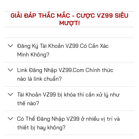
GIẢI ĐÁP THẮC MẮC - CƯỢC VZ99 SIÊU
MƯỢT!
Đăng Ký Tài Khoản VZ99 Có Cần Xác
Minh Không?
Link Đăng Nhập VZ99.Com Chính thức
nào là link chuẩn?
Tài Khoản VZ99 bị khóa thì cần xử lý như
thế nào?
Có Thể Đăng Nhập VZ99 ở nhiều vị trí và
thiết bị hay không?