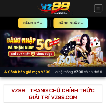
Skip
to
content
ĐĂNG KÝ +
ĐĂNG NHẬP +
Các đường dẫn khác không thuộc hệ thống
⚠️ Cảnh báo giả mạo VZ99:
VZ99
và có thể tiềm ẩn 
VZ99 - TRANG CHỦ CHÍNH THỨC
GIẢI TRÍ VZ99.COM