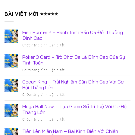
BÀI VIẾT MỚI ⭐⭐⭐⭐⭐
Fish Hunter 2 – Hành Trình Săn Cá Đổi Thưởng
Đỉnh Cao
ở
Chức năng bình luận bị tắt
Fish
Hunter
Poker 3 Card – Trò Chơi Ba Lá Đỉnh Cao Của Sự
2
Tính Toán
–
ở
Chức năng bình luận bị tắt
Hành
Poker
Trình
3
Ocean King – Trải Nghiệm Săn Đỉnh Cao Với Cơ
Săn
Card
Cá
Hội Thắng Lớn
–
Đổi
ở
Chức năng bình luận bị tắt
Trò
Thưởng
Ocean
Chơi
Đỉnh
King
Mega Ball New – Tựa Game Số Trí Tuệ Với Cơ Hội
Ba
Cao
–
Lá
Thắng Lớn
Trải
Đỉnh
ở
Chức năng bình luận bị tắt
Nghiệm
Cao
Mega
Săn
Của
Ball
Tiến Lên Miền Nam – Bài Kinh Điển Với Chiến
Đỉnh
Sự
New