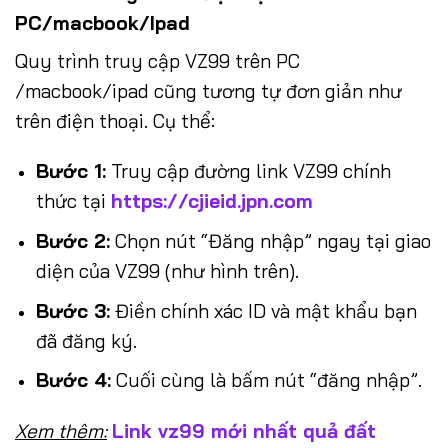
PC/macbook/Ipad
Quy trình truy cập VZ99 trên PC
/macbook/ipad cũng tương tự đơn giản như
trên điện thoại. Cụ thể:
Bước 1:
Truy cập đường link VZ99 chính
thức tại
https://cjieid.jpn.com
Bước 2:
Chọn nút “Đăng nhập” ngay tại giao
diện của VZ99 (như hình trên).
Bước 3:
Điền chính xác ID và mật khẩu bạn
đã đăng ký.
Bước 4:
Cuối cùng là bấm nút “đăng nhập”.
Xem thêm:
Link vz99 mới nhất quả đất