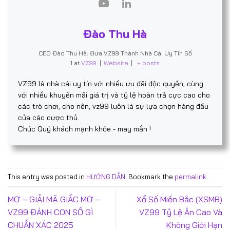
Đào Thu Hà
CEO Đào Thu Hà: Đưa VZ99 Thành Nhà Cái Uy Tín Số
1
at
VZ99
|
Website
|
+ posts
VZ99 là nhà cái uy tín với nhiều ưu đãi độc quyền, cùng
với nhiều khuyến mãi giá trị và tỷ lệ hoàn trả cực cao cho
các trò chơi; cho nên, vz99 luôn là sự lựa chọn hàng đầu
của các cược thủ.
Chúc Quý khách mạnh khỏe - may mắn !
This entry was posted in
HƯỚNG DẪN
. Bookmark the
permalink
.
MƠ – GIẢI MÃ GIẤC MƠ –
Xổ Số Miền Bắc (XSMB)
VZ99 ĐÁNH CON SỐ GÌ
VZ99 Tỷ Lệ Ăn Cao Và
CHUẨN XÁC 2025
Không Giới Hạn