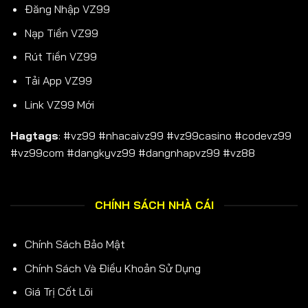
Đăng Nhập VZ99
Nạp Tiền VZ99
Rút Tiền VZ99
Tải App VZ99
Link VZ99 Mới
Hagtags
: #vz99 #nhacaivz99 #vz99casino #codevz99
#vz99com #dangkyvz99 #dangnhapvz99 #vz88
CHÍNH SÁCH NHÀ CÁI
Chính Sách Bảo Mật
Chính Sách Và Điều Khoản Sử Dụng
Giá Trị Cốt Lõi