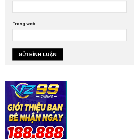
Trang web