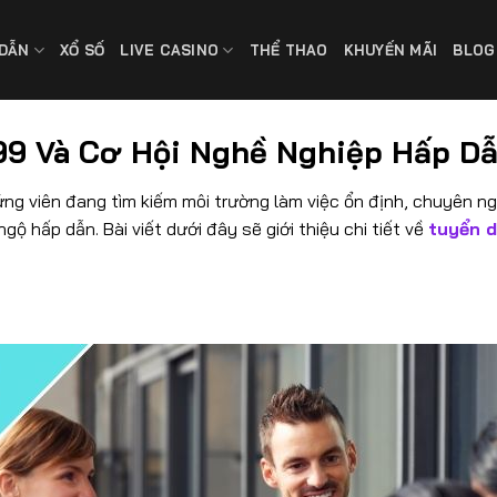
DẪN
XỔ SỐ
LIVE CASINO
THỂ THAO
KHUYẾN MÃI
BLOG
99 Và Cơ Hội Nghề Nghiệp Hấp Dẫ
ứng viên đang tìm kiếm môi trường làm việc ổn định, chuyên ngh
gộ hấp dẫn. Bài viết dưới đây sẽ giới thiệu chi tiết về
tuyển 