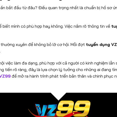
cần bắt đầu từ đâu? Điều quan trọng nhất là chuẩn bị hồ sơ ứ
ể biết mình có phù hợp hay không. Việc nắm rõ thông tin về
tu
 thường xuyên để không bỏ lỡ cơ hội. Mỗi đợt
tuyển dụng V
.
i việc làm đa dạng, phù hợp với cả người có kinh nghiệm lẫn s
ng tiến rõ ràng, đây là lựa chọn lý tưởng cho những ai đang t
VZ99
để mở ra hành trình phát triển bản thân và chinh phục 