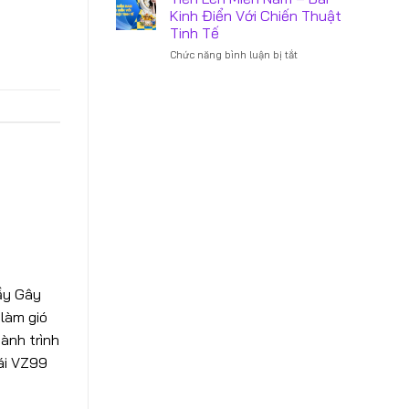
New
Với
Kinh Điển Với Chiến Thuật
–
Cơ
Tinh Tế
Tựa
Hội
ở
Chức năng bình luận bị tắt
Game
Thắng
Tiến
Số
Lớn
Lên
Trí
Miền
Tuệ
Nam
Với
–
Cơ
Bài
Hội
Kinh
Thắng
Điển
Lớn
Với
Chiến
Thuật
Tinh
Tế
ầy Gây
làm gió
ành trình
ái VZ99