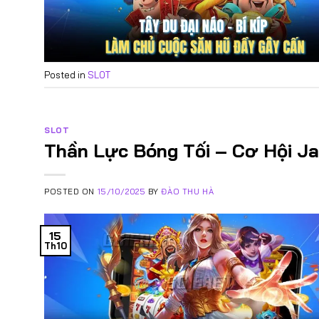
Posted in
SLOT
SLOT
Thần Lực Bóng Tối – Cơ Hội Ja
POSTED ON
15/10/2025
BY
ĐÀO THU HÀ
15
Th10