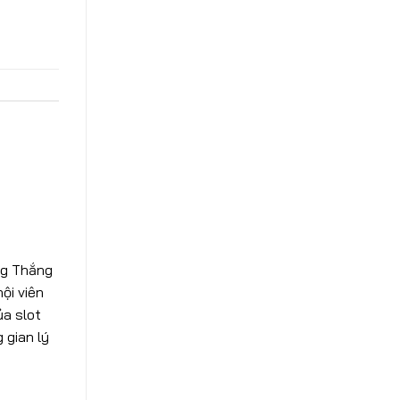
ng Thắng
ội viên
ủa slot
 gian lý