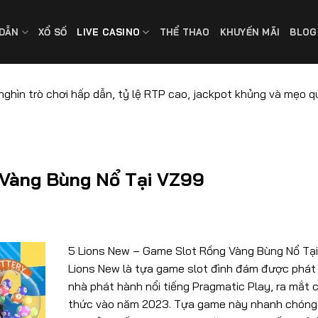
DẪN
XỔ SỐ
LIVE CASINO
THỂ THAO
KHUYẾN MÃI
BLOG
nghìn
tr
ò chơ
i
hấ
p
dẫn, tỷ lệ RTP cao, jackpot khủng và mẹo 
 Vàng Bùng Nổ Tại VZ99
5 Lions New – Game Slot Rồng Vàng Bùng Nổ Tạ
Lions New là tựa game slot đình đám được phát 
nhà phát hành nổi tiếng Pragmatic Play, ra mắt 
thức vào năm 2023. Tựa game này nhanh chóng