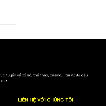
ực tuyến về xổ số, thể thao, casino,... tại VZ99 đều
COR
LIÊN HỆ VỚI CHÚNG TÔI