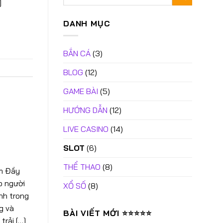
]
DANH MỤC
BẮN CÁ
(3)
BLOG
(12)
GAME BÀI
(5)
HƯỚNG DẪN
(12)
LIVE CASINO
(14)
SLOT
(6)
THỂ THAO
(8)
m Đầy
o người
XỔ SỐ
(8)
nh trong
g và
BÀI VIẾT MỚI ⭐⭐⭐⭐⭐
trải […]