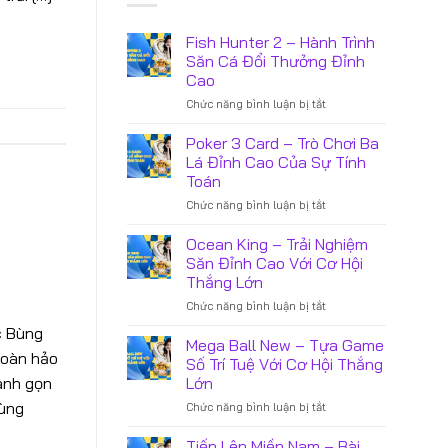
Fish Hunter 2 – Hành Trình
Săn Cá Đổi Thưởng Đỉnh
Cao
ở
Chức năng bình luận bị tắt
Fish
Hunter
Poker 3 Card – Trò Chơi Ba
2
Lá Đỉnh Cao Của Sự Tính
–
Toán
Hành
ở
Chức năng bình luận bị tắt
Trình
Poker
Săn
3
Cá
Ocean King – Trải Nghiệm
Card
Đổi
Săn Đỉnh Cao Với Cơ Hội
–
Thưởng
Thắng Lớn
Trò
Đỉnh
ở
Chức năng bình luận bị tắt
Chơi
Cao
Ocean
Ba
c Bùng
King
Lá
Mega Ball New – Tựa Game
hoàn hảo
–
Đỉnh
Số Trí Tuệ Với Cơ Hội Thắng
Trải
Cao
anh gọn
Lớn
Nghiệm
Của
cùng
ở
Chức năng bình luận bị tắt
Săn
Sự
Mega
Đỉnh
Tính
Ball
Cao
Toán
Tiến Lên Miền Nam – Bài