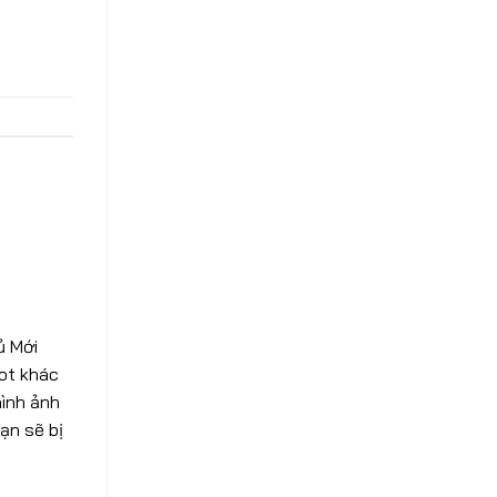
ủ Mới
lot khác
hình ảnh
ạn sẽ bị