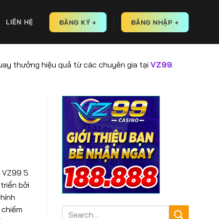
ĐĂNG KÝ +
ĐĂNG NHẬP +
LIÊN HỆ
quay
th
ưởng hiệu quả từ các chuyên gia tạ
i
VZ99
.
i VZ99 5
triển bởi
chính
 chiếm