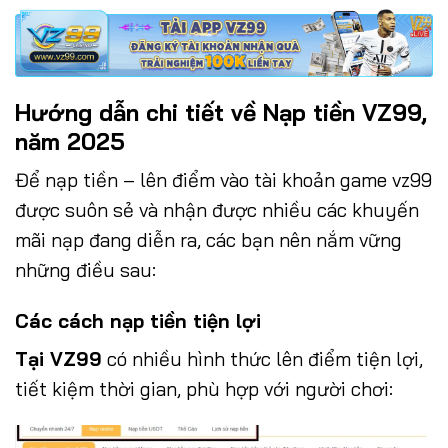
Hướng dẫn chi tiết về Nạp tiền VZ99,
năm 2025
Để nạp tiền – lên điểm vào tài khoản game vz99
được suôn sẻ và nhận được nhiều các khuyến
mãi nạp đang diễn ra, các bạn nên nắm vững
những điều sau:
Các cách nạp tiền tiện lợi
Tại VZ99
có nhiều hình thức lên điểm tiện lợi,
tiết kiệm thời gian, phù hợp với người chơi: