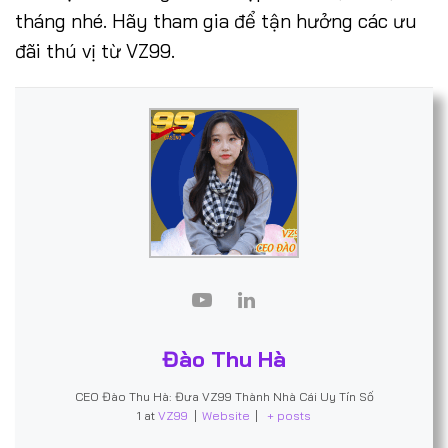
tháng nhé. Hãy tham gia để tận hưởng các ưu
đãi thú vị từ VZ99.
Đào Thu Hà
CEO Đào Thu Hà: Đưa VZ99 Thành Nhà Cái Uy Tín Số
1
at
VZ99
|
Website
|
+ posts