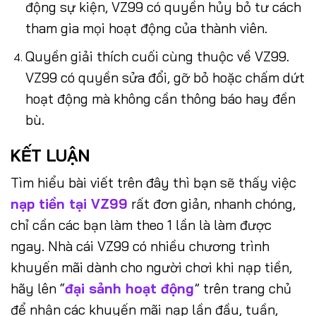
động sự kiện, VZ99 có quyền hủy bỏ tư cách
tham gia mọi hoạt động của thành viên.
Quyền giải thích cuối cùng thuộc về VZ99.
VZ99 có quyền sửa đổi, gỡ bỏ hoặc chấm dứt
hoạt động mà không cần thông báo hay đền
bù.
KẾT LUẬN
Tìm hiểu bài viết trên đây thì bạn sẽ thấy việc
nạp tiền tại VZ99
rất đơn giản, nhanh chóng,
chỉ cần các bạn làm theo 1 lần là làm được
ngay. Nhà cái VZ99 có nhiều chương trình
khuyến mãi dành cho người chơi khi nạp tiền,
hãy lên “
đại sảnh hoạt động
” trên trang chủ
để nhận các khuyến mãi nạp lần đầu, tuần,