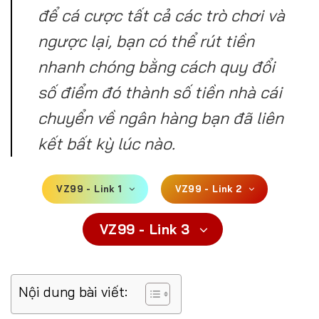
để cá cược tất cả các trò chơi và
ngược lại, bạn có thể rút tiền
nhanh chóng bằng cách quy đổi
số điểm đó thành số tiền nhà cái
chuyển về ngân hàng bạn đã liên
kết bất kỳ lúc nào.
VZ99 - Link 1
VZ99 - Link 2
VZ99 - Link 3
Nội dung bài viết: