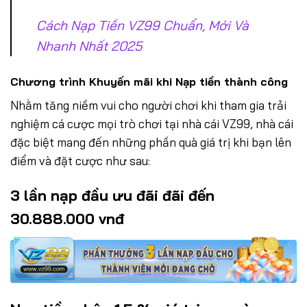
Cách Nạp Tiền VZ99 Chuẩn, Mới Và
Nhanh Nhất 2025
Chương trình Khuyến mãi khi Nạp tiền thành công
Nhằm tăng niềm vui cho người chơi khi tham gia trải
nghiệm cá cược mọi trò chơi tại nhà cái VZ99, nhà cái
đặc biệt mang đến những phần quà giá trị khi bạn lên
điểm và đặt cược như sau:
3 lần nạp đầu ưu đãi đãi đến
30.888.000 vnđ