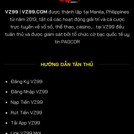
Điển
Thắng
Với
Lớn
VZ99
|
VZ99.COM
được thành lập tại Manila, Philippines
Chiến
từ năm 2013, tất cả các hoạt động giải trí và cá cược
Thuật
Tinh
trực tuyến về xổ số, thể thao, casino,... tại VZ99 đều
Tế
tuân thủ và được giám sát bởi tổ chức cờ bạc quốc tế uy
tín
PAGCOR
HƯỚNG DẪN TÂN THỦ
Đăng Ký VZ99
Đăng Nhập VZ99
Nạp Tiền VZ99
Rút Tiền VZ99
Tải App VZ99
Link VZ99 Mới