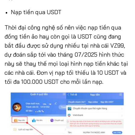
Nạp tiền qua USDT
Thời đại công nghệ số nên việc nạp tiền qua
đồng tiền ảo hay còn gọi là USDT cũng đang
bắt đầu được sử dụng nhiều tại nhà cái VZ99,
dự đoán sắp tới vào tháng 07/2025 hình thức
này sẽ thay thế mọi loại hình nạp tiền khác tại
các nhà cái. Đơn vị nạp tối thiếu là 10 USDT và
tối đa 100.000 USDT cho mỗi lần nạp.