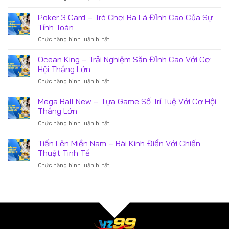
Fish
Hunter
Poker 3 Card – Trò Chơi Ba Lá Đỉnh Cao Của Sự
2
Tính Toán
–
ở
Chức năng bình luận bị tắt
Hành
Poker
Trình
3
Ocean King – Trải Nghiệm Săn Đỉnh Cao Với Cơ
Săn
Card
Cá
Hội Thắng Lớn
–
Đổi
ở
Chức năng bình luận bị tắt
Trò
Thưởng
Ocean
Chơi
Đỉnh
King
Mega Ball New – Tựa Game Số Trí Tuệ Với Cơ Hội
Ba
Cao
–
Lá
Thắng Lớn
Trải
Đỉnh
ở
Chức năng bình luận bị tắt
Nghiệm
Cao
Mega
Săn
Của
Ball
Tiến Lên Miền Nam – Bài Kinh Điển Với Chiến
Đỉnh
Sự
New
Cao
Thuật Tinh Tế
Tính
–
Với
Toán
ở
Chức năng bình luận bị tắt
Tựa
Cơ
Tiến
Game
Hội
Lên
Số
Thắng
Miền
Trí
Lớn
Nam
Tuệ
–
Với
Bài
Cơ
Kinh
Hội