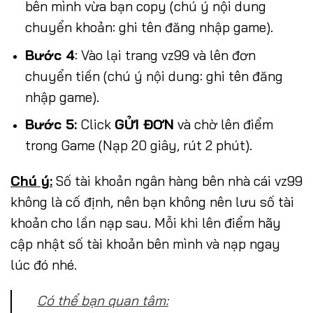
bên mình vừa bạn copy (chú ý nội dung
chuyển khoản: ghi tên đăng nhập game).
Bước 4
: Vào lại trang vz99 và lên đơn
chuyển tiền (chú ý nội dung: ghi tên đăng
nhập game).
Bước 5:
Click
GỬI ĐƠN
và chờ lên điểm
trong Game (Nạp 20 giây, rút 2 phút).
Chú ý:
Số tài khoản ngân hàng bên nhà cái vz99
không là cố định, nên bạn không nên lưu số tài
khoản cho lần nạp sau. Mỗi khi lên điểm hãy
cập nhật số tài khoản bên mình và nạp ngay
lúc đó nhé.
Có thể bạn quan tâm: