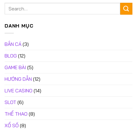
DANH MỤC
BẮN CÁ
(3)
BLOG
(12)
GAME BÀI
(5)
HƯỚNG DẪN
(12)
LIVE CASINO
(14)
SLOT
(6)
THỂ THAO
(8)
XỔ SỐ
(8)