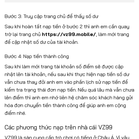
Bước 3: Truy cập trang chủ để thấy số dư
Sau khi hoàn tất nạp tiền ở bước 2 thì anh em cần quay
trờ lại trang chủ
https://vz99.mobile/
, làm mới trang
để cập nhật số dư của tài khoản.
Bước 4: Nạp tiền thành công
Sau khi làm mới trang tài khoản số điểm sẽ được cập
nhật lên tài khoản, nếu sau khi thực hiện nạp tiền số dư
vẫn chưa thay đỏi anh em vào phần lịch sử nạp tiền để
kiểm tra trạng thái đơn nạp tiền. Nếu quá lâu mà vẫn chưa
lên điểm thì anh em nhớ liên hệ chăm sóc khách hàng gửi
hóa đơn chuyển tiền thành công để giúp anh em cộng
điểm nhé.
Các phương thức nạp trên nhà cái VZ99
VZ99 là sàn cung cấp trò chơi có tiếng ở Châu Á. Vì vậy