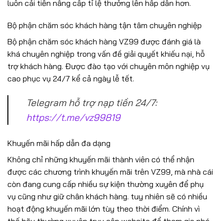
luôn cải tiến nâng cấp tỉ lệ thưởng lên hấp dẫn hơn.
Bộ phận chăm sóc khách hàng tận tâm chuyên nghiệp
Bộ phận chăm sóc khách hàng VZ99 được đánh giá là
khá chuyên nghiệp trong vấn đề giải quyết khiếu nại, hỗ
trợ khách hàng. Được đào tạo với chuyên môn nghiệp vụ
cao phục vụ 24/7 kể cả ngày lễ tết.
Telegram hỗ trợ nạp tiền 24/7:
https://t.me/vz99819
Khuyến mãi hấp dẫn đa dạng
Không chỉ những khuyến mãi thành viên có thể nhận
được các chương trình khuyến mãi trên VZ99, mà nhà cái
còn đang cung cấp nhiều sự kiện thường xuyên để phụ
vụ cũng như giữ chân khách hàng. tuy nhiên sẽ có nhiều
hoạt động khuyến mãi lớn tùy theo thời điểm. Chính vì