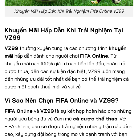
Khuyến Mãi Hấp Dẫn Khi Trải Nghiệm Fifa Online VZ99
Khuyến Mãi Hấp Dẫn Khi Trải Nghiệm Tại
VZ99
VZ99
thường xuyên tung ra các chương trình
khuyến
mãi
hấp dẫn dành cho người chơi
FIFA Online
. Từ
khuyến mãi nạp 100% giá trị nạp tiền lần đầu, hoàn trả
cược thua, đến các sự kiện đặc biệt, VZ99 luôn mang
đến những ưu đãi tốt nhất để bạn có thể trải nghiệm cá
cược một cách thoải mái và vui vẻ.
Vì Sao Nên Chọn FIFA Online và VZ99?
FIFA Online
và
VZ99
là sự kết hợp hoàn hảo cho những
người yêu bóng đá và đam mê
cá cược thể thao
. Với
FIFA Online, bạn sẽ được trải nghiệm những trận cầu đỉnh
cao, xây dựng đội bóng trong mơ và cạnh tranh với bạn