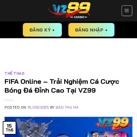
Skip
to
content
ĐĂNG KÝ +
ĐĂNG NHẬP +
THỂ THAO
FIFA Online – Trải Nghiệm Cá Cược
Bóng Đá Đỉnh Cao Tại VZ99
POSTED ON
15/06/2025
BY
ĐÀO THU HÀ
15
Th6