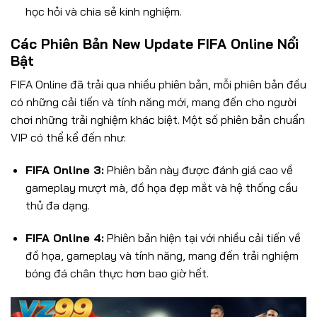
học hỏi và chia sẻ kinh nghiệm.
Các Phiên Bản New Update FIFA Online Nổi
Bật
FIFA Online đã trải qua nhiều phiên bản, mỗi phiên bản đều
có những cải tiến và tính năng mới, mang đến cho người
chơi những trải nghiệm khác biệt. Một số phiên bản chuẩn
VIP có thể kể đến như:
FIFA Online 3:
Phiên bản này được đánh giá cao về
gameplay mượt mà, đồ họa đẹp mắt và hệ thống cầu
thủ đa dạng.
FIFA Online 4:
Phiên bản hiện tại với nhiều cải tiến về
đồ họa, gameplay và tính năng, mang đến trải nghiệm
bóng đá chân thực hơn bao giờ hết.