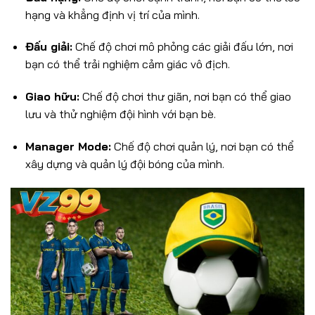
hạng và khẳng định vị trí của mình.
Đấu giải:
Chế độ chơi mô phỏng các giải đấu lớn, nơi
bạn có thể trải nghiệm cảm giác vô địch.
Giao hữu:
Chế độ chơi thư giãn, nơi bạn có thể giao
lưu và thử nghiệm đội hình với bạn bè.
Manager Mode:
Chế độ chơi quản lý, nơi bạn có thể
xây dựng và quản lý đội bóng của mình.