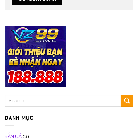
DANH MỤC
BẮN CÁ
(3)