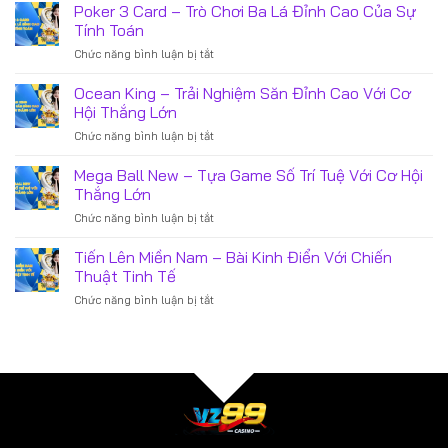
Hunter
Poker 3 Card – Trò Chơi Ba Lá Đỉnh Cao Của Sự
2
Tính Toán
–
ở
Chức năng bình luận bị tắt
Hành
Poker
Trình
3
Ocean King – Trải Nghiệm Săn Đỉnh Cao Với Cơ
Săn
Card
Cá
Hội Thắng Lớn
–
Đổi
ở
Chức năng bình luận bị tắt
Trò
Thưởng
Ocean
Chơi
Đỉnh
King
Mega Ball New – Tựa Game Số Trí Tuệ Với Cơ Hội
Ba
Cao
–
Lá
Thắng Lớn
Trải
Đỉnh
ở
Chức năng bình luận bị tắt
Nghiệm
Cao
Mega
Săn
Của
Ball
Tiến Lên Miền Nam – Bài Kinh Điển Với Chiến
Đỉnh
Sự
New
Cao
Thuật Tinh Tế
Tính
–
Với
Toán
ở
Chức năng bình luận bị tắt
Tựa
Cơ
Tiến
Game
Hội
Lên
Số
Thắng
Miền
Trí
Lớn
Nam
Tuệ
–
Với
Bài
Cơ
Kinh
Hội
Điển
Thắng