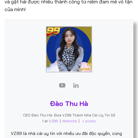
và gặt hái được nhiều thành công từ niềm đam mê vô tận
của mình!
Đào Thu Hà
CEO Đào Thu Hà: Đưa VZ99 Thành Nhà Cái Uy Tín Số
1
at
VZ99
|
Website
|
+ posts
VZ99 là nhà cái uy tín với nhiều ưu đãi độc quyền, cùng