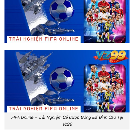
FIFA Online – Trải Nghiệm Cá Cược Bóng Đá Đỉnh Cao Tại
Vz99