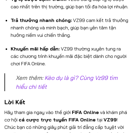
cao nhất trên thị trường, giúp bạn tối đa hóa lợi nhuận.
Trả thưởng nhanh chóng:
VZ99 cam kết trả thưởng
nhanh chóng và minh bạch, giúp bạn yên tâm tận
hưởng niềm vui chiến thắng.
Khuyến mãi hấp dẫn:
VZ99 thường xuyên tung ra
các chương trình khuyến mãi đặc biệt dành cho người
chơi FIFA Online.
Xem thêm:
Kèo dụ là gì? Cùng Vz99 tìm
hiểu chi tiết
Lời Kết
Hãy tham gia ngay vào thế giới
FIFA Online
và khám phá
cơ hội
cá cược trực tuyến FIFA Online
tại
VZ99
!
Chúc bạn có những giây phút giải trí đẳng cấp tuyệt vời