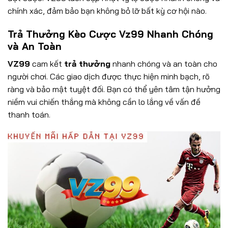
chính xác, đảm bảo bạn không bỏ lỡ bất kỳ cơ hội nào.
Trả Thưởng Kèo Cược Vz99 Nhanh Chóng
và An Toàn
VZ99
cam kết
trả thưởng
nhanh chóng và an toàn cho
người chơi. Các giao dịch được thực hiện minh bạch, rõ
ràng và bảo mật tuyệt đối. Bạn có thể yên tâm tận hưởng
niềm vui chiến thắng mà không cần lo lắng về vấn đề
thanh toán.