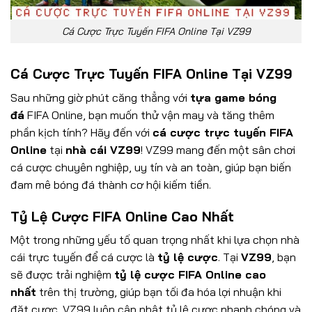
Cá Cược Trực Tuyến FIFA Online Tại VZ99
Cá Cược Trực Tuyến FIFA Online Tại VZ99
Sau những giờ phút căng thẳng với
tựa game bóng
đá
FIFA Online, bạn muốn thử vận may và tăng thêm
phần kịch tính? Hãy đến với
cá cược trực tuyến FIFA
Online
tại
nhà cái VZ99
! VZ99 mang đến một sân chơi
cá cược chuyên nghiệp, uy tín và an toàn, giúp bạn biến
đam mê bóng đá thành cơ hội kiếm tiền.
Tỷ Lệ Cược FIFA Online Cao Nhất
Một trong những yếu tố quan trọng nhất khi lựa chọn nhà
cái trực tuyến để cá cược là
tỷ lệ cược
. Tại
VZ99
, bạn
sẽ được trải nghiệm
tỷ lệ cược FIFA Online cao
nhất
trên thị trường, giúp bạn tối đa hóa lợi nhuận khi
đặt cược. VZ99 luôn cập nhật tỷ lệ cược nhanh chóng và