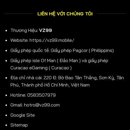
LIÊN HỆ VỚI CHÚNG TÔI
Thương Hiệu:
VZ99
Website:
https://vz99.mobile/
Giấy phép quốc tế: Giấy phép Pagcor ( Phillippins)
Giấy phép isle Of Man ( Đảo Man ) và giấy phép
Curacao eGaming ( Curacao )
Địa chỉ nhà cái:
220 Đ. Bờ Bao Tân Thắng, Sơn Kỳ, Tân
Phú, Thành phố Hồ Chí Minh, Việt Nam
Hotline: 0583507979
Gmail:
hotro@vz99.com
Google Site
Sitemap