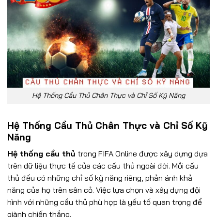
Hệ Thống Cầu Thủ Chân Thực và Chỉ Số Kỹ Năng
Hệ Thống Cầu Thủ Chân Thực và Chỉ Số Kỹ
Năng
Hệ thống cầu thủ
trong FIFA Online được xây dựng dựa
trên dữ liệu thực tế của các cầu thủ ngoài đời. Mỗi cầu
thủ đều có những chỉ số kỹ năng riêng, phản ánh khả
năng của họ trên sân cỏ. Việc lựa chọn và xây dựng đội
hình với những cầu thủ phù hợp là yếu tố quan trọng để
giành chiến thắng.