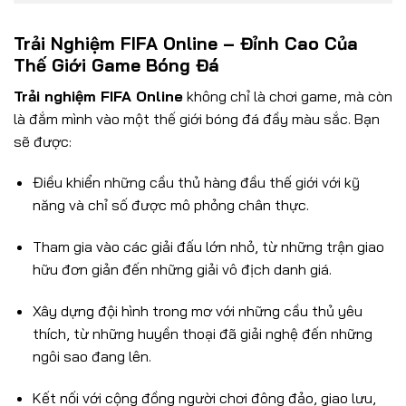
Trải Nghiệm FIFA Online – Đỉnh Cao Của
Thế Giới Game Bóng Đá
Trải nghiệm FIFA Online
không chỉ là chơi game, mà còn
là đắm mình vào một thế giới bóng đá đầy màu sắc. Bạn
sẽ được:
Điều khiển những cầu thủ hàng đầu thế giới với kỹ
năng và chỉ số được mô phỏng chân thực.
Tham gia vào các giải đấu lớn nhỏ, từ những trận giao
hữu đơn giản đến những giải vô địch danh giá.
Xây dựng đội hình trong mơ với những cầu thủ yêu
thích, từ những huyền thoại đã giải nghệ đến những
ngôi sao đang lên.
Kết nối với cộng đồng người chơi đông đảo, giao lưu,