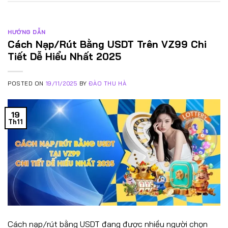
HƯỚNG DẪN
Cách Nạp/Rút Bằng USDT Trên VZ99 Chi
Tiết Dễ Hiểu Nhất 2025
POSTED ON
19/11/2025
BY
ĐÀO THU HÀ
19
Th11
Cách nạp/rút bằng USDT đang được nhiều người chọn