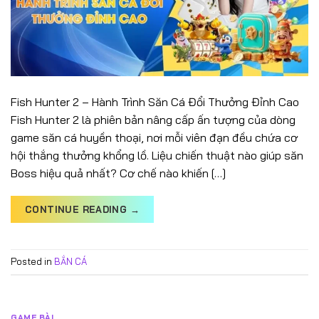
Fish Hunter 2 – Hành Trình Săn Cá Đổi Thưởng Đỉnh Cao
Fish Hunter 2 là phiên bản nâng cấp ấn tượng của dòng
game săn cá huyền thoại, nơi mỗi viên đạn đều chứa cơ
hội thắng thưởng khổng lồ. Liệu chiến thuật nào giúp săn
Boss hiệu quả nhất? Cơ chế nào khiến […]
CONTINUE READING
→
Posted in
BẮN CÁ
GAME BÀI