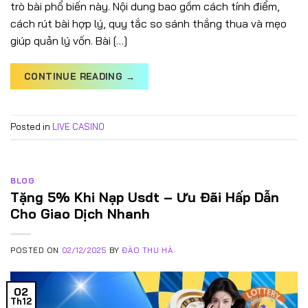
trò bài phổ biến này. Nội dung bao gồm cách tính điểm,
cách rút bài hợp lý, quy tắc so sánh thắng thua và mẹo
giúp quản lý vốn. Bài […]
CONTINUE READING
→
Posted in
LIVE CASINO
BLOG
Tặng 5% Khi Nạp Usdt – Ưu Đãi Hấp Dẫn
Cho Giao Dịch Nhanh
POSTED ON
02/12/2025
BY
ĐÀO THU HÀ
02
Th12