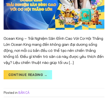
Ocean King – Trải Nghiệm Săn Đỉnh Cao Với Cơ Hội Thắng
Lớn Ocean King mang đến không gian đại dương sống
động, nơi mỗi cú bắn đều có thể tạo nên chiến thắng
khổng lồ. Điều gì khiến trò săn cá này được yêu thích đến
vậy? Liệu chiến thuật nào giúp tối ưu […]
CONTINUE READING
→
Posted in
BẮN CÁ