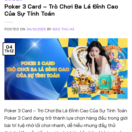
Poker 3 Card – Trò Chơi Ba Lá Đỉnh Cao
Của Sự Tính Toán
POSTED ON
04/12/2025
BY
ĐÀO THU HÀ
04
Th12
Poker 3 Card – Trò Chơi Ba Lá Đỉnh Cao Của Sự Tính Toán
Poker 3 Card đang trở thành lựa chọn hàng đầu trong giới
bài trí tuệ nhờ lối chơi nhanh, dễ hiểu nhưng đầy thử