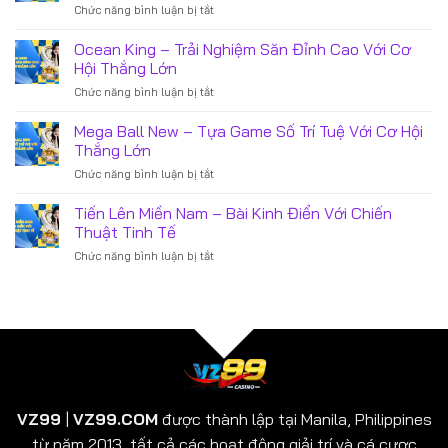
ở
Chức năng bình luận bị tắt
Hành
Poker
Trình
3
Ocean King – Trải Nghiệm Săn Đỉnh Cao Với Cơ
Săn
Card
Cá
Hội Thắng Lớn
–
Đổi
ở
Chức năng bình luận bị tắt
Trò
Thưởng
Ocean
Chơi
Đỉnh
King
Mega Ball New – Tựa Game Số Trí Tuệ Với Cơ Hội
Ba
Cao
–
Lá
Thắng Lớn
Trải
Đỉnh
ở
Chức năng bình luận bị tắt
Nghiệm
Cao
Mega
Săn
Của
Ball
Tiến Lên Miền Nam – Bài Kinh Điển Với Chiến
Đỉnh
Sự
New
Cao
Thuật Tinh Tế
Tính
–
Với
Toán
ở
Chức năng bình luận bị tắt
Tựa
Cơ
Tiến
Game
Hội
Lên
Số
Thắng
Miền
Trí
Lớn
Nam
Tuệ
–
Với
Bài
Cơ
Kinh
Hội
Điển
Thắng
Với
Lớn
VZ99
|
VZ99.COM
được thành lập tại Manila, Philippines
Chiến
từ năm 2013, tất cả các hoạt động giải trí và cá cược
Thuật