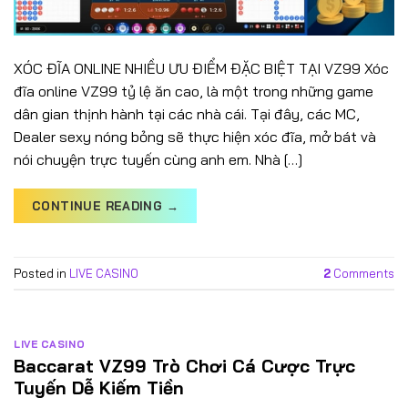
XÓC ĐĨA ONLINE NHIỀU ƯU ĐIỂM ĐẶC BIỆT TẠI VZ99 Xóc
đĩa online VZ99 tỷ lệ ăn cao, là một trong những game
dân gian thịnh hành tại các nhà cái. Tại đây, các MC,
Dealer sexy nóng bỏng sẽ thực hiện xóc đĩa, mở bát và
nói chuyện trực tuyến cùng anh em. Nhà […]
CONTINUE READING
→
Posted in
LIVE CASINO
2
Comments
LIVE CASINO
Baccarat VZ99 Trò Chơi Cá Cược Trực
Tuyến Dễ Kiếm Tiền