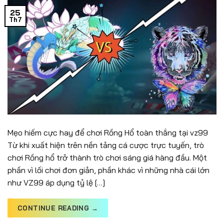
25
Th7
Mẹo hiếm cực hay để chơi Rồng Hổ toàn thắng tại vz99
Từ khi xuất hiện trên nền tảng cá cược trực tuyến, trò
chơi Rồng hổ trở thành trò chơi sáng giá hàng đầu. Một
phần vì lối chơi đơn giản, phần khác vì những nhà cái lớn
như VZ99 áp dụng tỷ lệ […]
CONTINUE READING
→