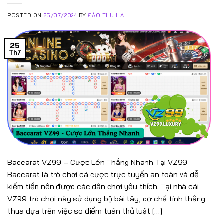
POSTED ON
25/07/2024
BY
ĐÀO THU HÀ
25
Th7
Baccarat VZ99 – Cược Lớn Thắng Nhanh Tại VZ99
Baccarat là trò chơi cá cược trực tuyến an toàn và dễ
kiếm tiền nên được các dân chơi yêu thích. Tại nhà cái
VZ99 trò chơi này sử dụng bộ bài tây, cơ chế tính thắng
thua dựa trên việc so điểm tuân thủ luật […]